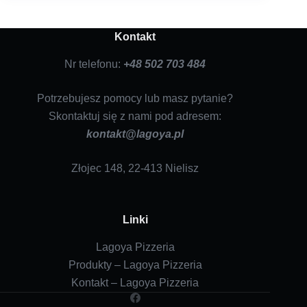
Kontakt
Nr telefonu:
+48 502 703 484
Potrzebujesz pomocy lub masz pytanie?
Skontaktuj się z nami pod adresem:
kontakt@lagoya.pl
Złojec 148, 22-413 Nielisz
Linki
Lagoya Pizzeria
Produkty – Lagoya Pizzeria
Kontakt – Lagoya Pizzeria