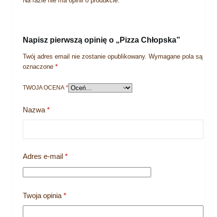
Na razie nie ma opinii o produkcie.
Napisz pierwszą opinię o „Pizza Chłopska”
Twój adres email nie zostanie opublikowany.
Wymagane pola są
oznaczone
*
TWOJA OCENA
*
Nazwa
*
Adres e-mail
*
Twoja opinia
*