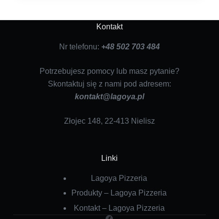
Kontakt
Nr telefonu:
+48 502 703 484
Potrzebujesz pomocy lub masz pytanie?
Skontaktuj się z nami pod adresem:
kontakt@lagoya.pl
Złojec 148, 22-413 Nielisz
Linki
Lagoya Pizzeria
Produkty – Lagoya Pizzeria
Kontakt – Lagoya Pizzeria