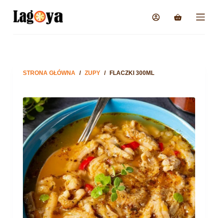
STRONA GŁÓWNA
/
ZUPY
/
FLACZKI 300ML