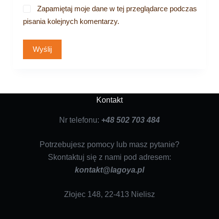
Zapamiętaj moje dane w tej przeglądarce podczas
pisania kolejnych komentarzy.
Wyślij
Kontakt
Nr telefonu:
+48 502 703 484
Potrzebujesz pomocy lub masz pytanie?
Skontaktuj się z nami pod adresem:
kontakt@lagoya.pl
Złojec 148, 22-413 Nielisz