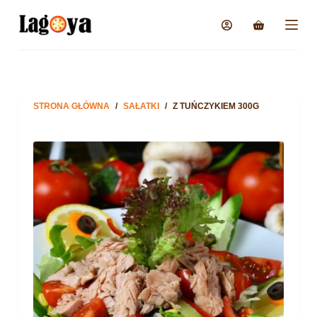
STRONA GŁÓWNA
/
SAŁATKI
/
Z TUŃCZYKIEM 300G