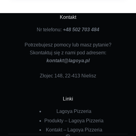
Kontakt
Nr telefonu:
+48 502 703 484
Potrzebujesz pomocy lub masz pytanie?
Skontaktuj się z nami pod adresem:
kontakt@lagoya.pl
Złojec 148, 22-413 Nielisz
Linki
Lagoya Pizzeria
Produkty – Lagoya Pizzeria
Kontakt – Lagoya Pizzeria